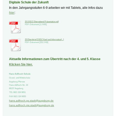
Digitale Schule der Zukunft
In den Jahrgangsstufen 6-9 arbeiten wir mit Tablets, alle Infos dazu
hier
:
25 DSDZ Elternabend Präsentation.pdf
PDF-Dokument [1.3 MB]
25 Elternbrief DSDZ Kauf und Information[...]
PDF-Dokument [252.3 KB]
Aktuelle Informationen zum Übertritt nach der 4. und 5. Klasse
Klicken Sie hier.
Hans-Adlhoch-Schule
Grund- und Mittelschule
Augsburg-Pfersee
Hans-Adlhoch-Str.
34
86157
Augsburg
TEL 0821 324 9651
FAX 0821 324 9655
hans.adlhoch.gs.stadt@augsburg.de
hans.adlhoch.ms.stadt@augsburg.de