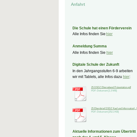
Anfahrt
Die Schule hat einen Förderverein
Alle Infos finden Sie
hier
Anmeldung Summa
Alle Infos finden Sie
hier
Digitale Schule der Zukunft
In den Jahrgangsstufen 6-9 arbeiten
wir mit Tablets, alle Infos dazu
hier
:
25 DSDZ Elternabend Präsentation.pdf
PDF-Dokument [1.3 MB]
25 Elternbrief DSDZ Kauf und Information[...]
PDF-Dokument [252.3 KB]
Aktuelle Informationen zum Übertritt