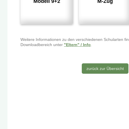
M-Zug
Modell 9+2
Weitere Informationen zu den verschiedenen Schularten fi
Downloadbereich unter
"Eltern" / Info
.
zurück zur Übersicht