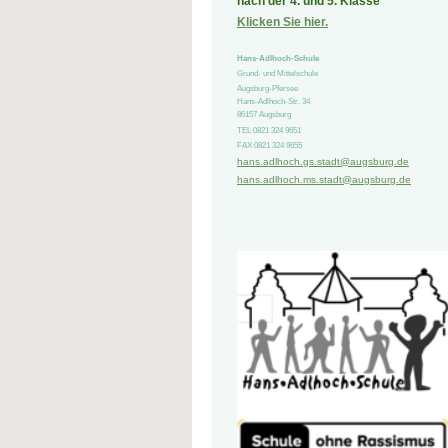
nach der 4. und 5. Klasse
Klicken Sie hier.
Hans-Adlhoch-Schule
Grund- und Mittelschule
Augsburg-Pfersee
Hans-Adlhoch-Str.
34
86157
Augsburg
TEL 0821 324 9651
FAX 0821 324 9655
hans.adlhoch.gs.stadt@augsburg.de
hans.adlhoch.ms.stadt@augsburg.de