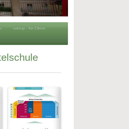
s
edoop - für Eltern
telschule