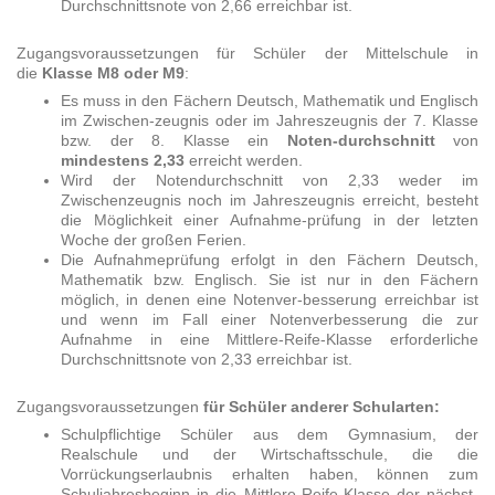
Durchschnittsnote von 2,66 erreichbar ist.
Zugangsvoraussetzungen für Schüler der Mittelschule
in
die
Klasse M8 oder M9
:
Es muss in den Fächern Deutsch, Mathematik und Englisch
im Zwischen-zeugnis oder im Jahreszeugnis der 7. Klasse
bzw. der 8. Klasse ein
Noten-durchschnitt
von
mindestens 2,33
erreicht werden.
Wird der Notendurchschnitt von 2,33 weder im
Zwischenzeugnis noch im Jahreszeugnis erreicht, besteht
die Möglichkeit einer Aufnahme-prüfung in der letzten
Woche der großen Ferien.
Die Aufnahmeprüfung erfolgt in den Fächern Deutsch,
Mathematik bzw. Englisch. Sie ist nur in den Fächern
möglich, in denen eine Notenver-besserung erreichbar ist
und wenn im Fall einer Notenverbesserung die zur
Aufnahme in eine Mittlere-Reife-Klasse erforderliche
Durchschnittsnote von 2,33 erreichbar ist.
Zugangsvoraussetzungen
für Schüler anderer Schularten:
Schulpflichtige Schüler aus dem Gymnasium, der
Realschule und der Wirtschaftsschule, die die
Vorrückungserlaubnis erhalten haben, können zum
Schuljahresbeginn in die Mittlere-Reife-Klasse der nächst-