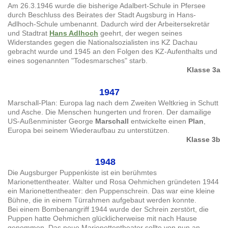
Am 26.3.1946 wurde die bisherige Adalbert-Schule in Pfersee
durch Beschluss des Beirates der Stadt Augsburg in Hans-
Adlhoch-Schule umbenannt. Dadurch wird der Arbeitersekretär
und Stadtrat
Hans Adlhoch
geehrt, der wegen seines
Widerstandes gegen die Nationalsozialisten ins KZ Dachau
gebracht wurde und 1945 an den Folgen des KZ-Aufenthalts und
eines sogenannten "Todesmarsches" starb.
Klasse 3a
1947
Marschall-Plan: Europa lag nach dem Zweiten Weltkrieg in Schutt
und Asche. Die Menschen hungerten und froren. Der damailige
US-Außenminister George
Marschall
entwickelte einen
Plan
,
Europa bei seinem Wiederaufbau zu unterstützen.
Klasse 3b
1948
Die Augsburger Puppenkiste ist ein berühmtes
Marionettentheater. Walter und Rosa Oehmichen gründeten 1944
ein Marionettentheater: den Puppenschrein. Das war eine kleine
Bühne, die in einem Türrahmen aufgebaut werden konnte.
Bei einem Bombenangriff 1944 wurde der Schrein zerstört, die
Puppen hatte Oehmichen glücklicherweise mit nach Hause
genommen. Das neue Marionettentheater sollte von nun an