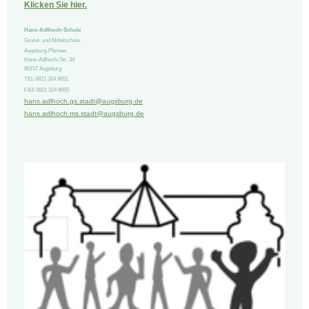
Klicken Sie hier.
Hans-Adlhoch-Schule
Grund- und Mittelschule
Augsburg-Pfersee
Hans-Adlhoch-Str.
34
86157
Augsburg
TEL 0821 324 9651
FAX 0821 324 9655
hans.adlhoch.gs.stadt@augsburg.de
hans.adlhoch.ms.stadt@augsburg.de